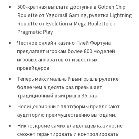
500-кратная выплата доступна в Golden Chip
Roulette от Yggdrasil Gaming, рулетка Lightning
Roulette от Evolution и Mega Roulette от
Pragmatic Play.
Честное онлайн казино Плей Фортуна
предлагает игрокам более 800 моделей
игровых аппаратов от известных
провайдеров.
Теперь максимальный выигрыш в рулетке
более чем в десять раз превышает
традиционный выигрыш в 35 раз.
Нелицензионные платформы привлекают
аудиторию преимущественно выгодами.
Никто, кроме самих владельцев казино, не
сможет гарантировать и контролировать