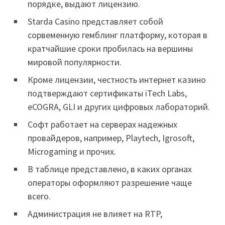
порядке, выдают лицензию.
Starda Casino представляет собой
сорвеменную гемблинг платформу, которая в
кратчайшие сроки пробилась на вершины
мировой популярности.
Кроме лицензии, честность интернет казино
подтверждают сертификаты iTech Labs,
eCOGRA, GLI и других цифровых лабораторий.
Софт работает на серверах надежных
провайдеров, например, Playtech, Igrosoft,
Microgaming и прочих.
В таблице представлено, в каких органах
операторы оформляют разрешение чаще
всего.
Администрация не влияет на RTP,