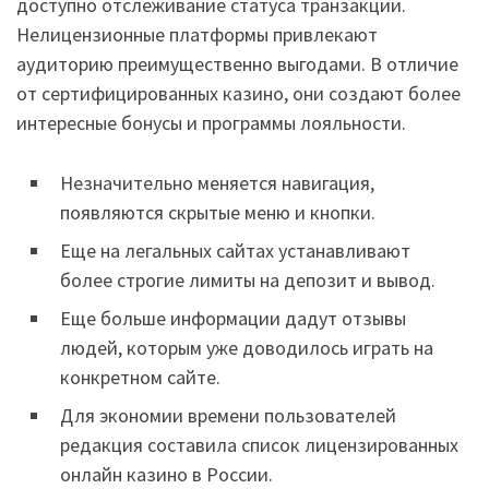
доступно отслеживание статуса транзакции.
Нелицензионные платформы привлекают
аудиторию преимущественно выгодами. В отличие
от сертифицированных казино, они создают более
интересные бонусы и программы лояльности.
Незначительно меняется навигация,
появляются скрытые меню и кнопки.
Еще на легальных сайтах устанавливают
более строгие лимиты на депозит и вывод.
Еще больше информации дадут отзывы
людей, которым уже доводилось играть на
конкретном сайте.
Для экономии времени пользователей
редакция составила список лицензированных
онлайн казино в России.