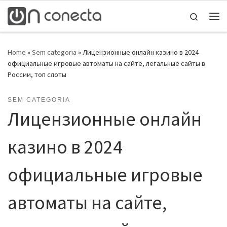
Skip to content
Search
Home
»
Sem categoria
»
Лицензионные онлайн казино в 2024
официальные игровые автоматы на сайте, легальные сайты в
России, топ слоты
SEM CATEGORIA
Лицензионные онлайн
казино в 2024
официальные игровые
автоматы на сайте,