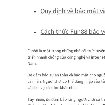
Quy định về bảo mật v
Cách thức Fun88 bảo v
Fun88 là một trong những nhà cái trực tuyến 
triển nhanh chóng của công nghệ và interne
Nam.
Để đảm bảo sự an toàn và bảo mật cho người 
cá nhân. Người chơi có thể đăng nhập vào t
và dịch vụ cá cược khác nhau.
Tuy nhiên, để đảm bảo rằng người chơi có th