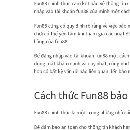
Fun88 chính thức cam kết bảo vệ thông tin c
nhập vào tài khoản fun88 của mình một cách 
Fun88 cũng có quy định rõ ràng về việc bảo m
chơi có thể yên tâm khi tham gia các hoạt độ
hàng của fun88.
Để đăng nhập vào tài khoản fun88 một cách a
dụng mật khẩu mạnh và duy nhất, cũng như g
hợp có bất kỳ vấn đề nào liên quan đến bảo 
Cách thức Fun88 bảo 
Fun88 chính thức là một trong những nhà cái
Để đảm bảo an toàn cho thông tin khách hàng