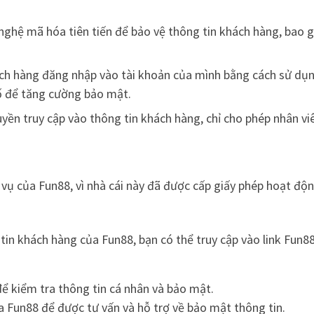
ghệ mã hóa tiên tiến để bảo vệ thông tin khách hàng, bao g
ách hàng đăng nhập vào tài khoản của mình bằng cách sử dụ
tố để tăng cường bảo mật.
uyền truy cập vào thông tin khách hàng, chỉ cho phép nhân v
vụ của Fun88, vì nhà cái này đã được cấp giấy phép hoạt độn
in khách hàng của Fun88, bạn có thể truy cập vào link Fun88 
ể kiểm tra thông tin cá nhân và bảo mật.
a Fun88 để được tư vấn và hỗ trợ về bảo mật thông tin.