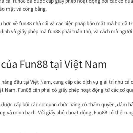
Nhà cái fun88 đã được cấp giấy phép hoạt động bởi các cơ qu
bảo mật và công bằng.
âu hơn về fun88 nhà cái và các biện pháp bảo mật mà họ đã t
 định và giấy phép mà fun88 phải tuân thủ, và cách mà người
của Fun88 tại Việt Nam
hàng đầu tại Việt Nam, cung cấp các dịch vụ giải trí như cá 
ệt Nam, Fun88 cần phải có giấy phép hoạt động từ các cơ qu
 được cấp bởi các cơ quan chức năng có thẩm quyền, đảm bảo
g và minh bạch. Với giấy phép hoạt động, Fun88 có thể cung