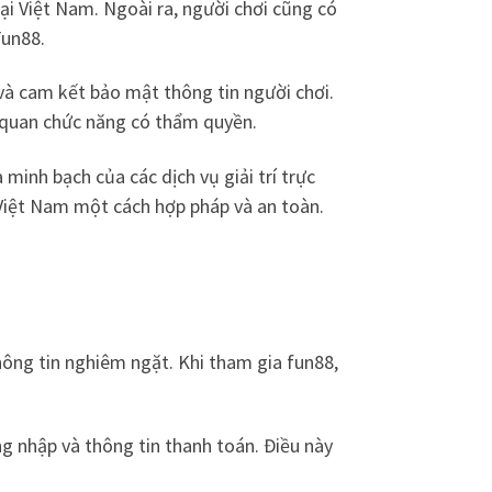
ại Việt Nam. Ngoài ra, người chơi cũng có
Fun88.
 và cam kết bảo mật thông tin người chơi.
ơ quan chức năng có thẩm quyền.
inh bạch của các dịch vụ giải trí trực
 Việt Nam một cách hợp pháp và an toàn.
hông tin nghiêm ngặt. Khi tham gia fun88,
g nhập và thông tin thanh toán. Điều này