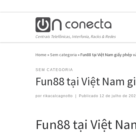
Skip to content
Centrais Telefônicas, Interfonia, Racks & Redes
Home
»
Sem categoria
»
Fun88 tại Việt Nam giấy phép 
SEM CATEGORIA
Fun88 tại Việt Nam g
por
rikacalcagnotto
|
Publicado
12 de julho de 20
Fun88 tại Việt Na