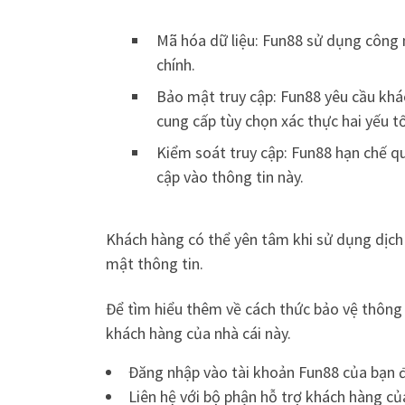
Mã hóa dữ liệu: Fun88 sử dụng công n
chính.
Bảo mật truy cập: Fun88 yêu cầu kh
cung cấp tùy chọn xác thực hai yếu 
Kiểm soát truy cập: Fun88 hạn chế q
cập vào thông tin này.
Khách hàng có thể yên tâm khi sử dụng dịch 
mật thông tin.
Để tìm hiểu thêm về cách thức bảo vệ thông t
khách hàng của nhà cái này.
Đăng nhập vào tài khoản Fun88 của bạn đ
Liên hệ với bộ phận hỗ trợ khách hàng củ