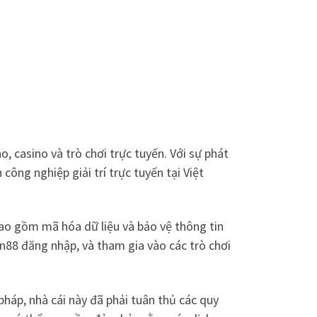
, casino và trò chơi trực tuyến. Với sự phát
ông nghiệp giải trí trực tuyến tại Việt
bao gồm mã hóa dữ liệu và bảo vệ thông tin
n88 đăng nhập, và tham gia vào các trò chơi
háp, nhà cái này đã phải tuân thủ các quy