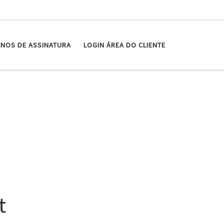
ANOS DE ASSINATURA
LOGIN ÁREA DO CLIENTE
t