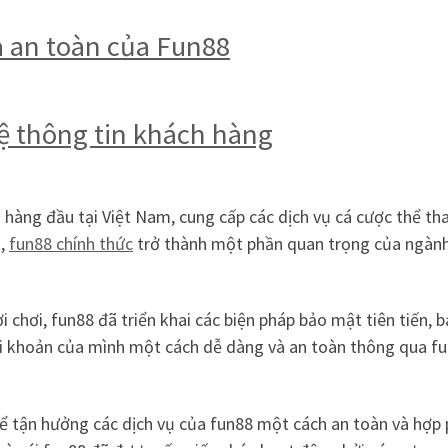
à an toàn của Fun88
ệ thông tin khách hàng
hàng đầu tại Việt Nam, cung cấp các dịch vụ cá cược thể thao
t,
fun88 chính thức
trở thành một phần quan trọng của ngành c
chơi, fun88 đã triển khai các biện pháp bảo mật tiên tiến, 
ài khoản của mình một cách dễ dàng và an toàn thông qua fu
ể tận hưởng các dịch vụ của fun88 một cách an toàn và hợp p