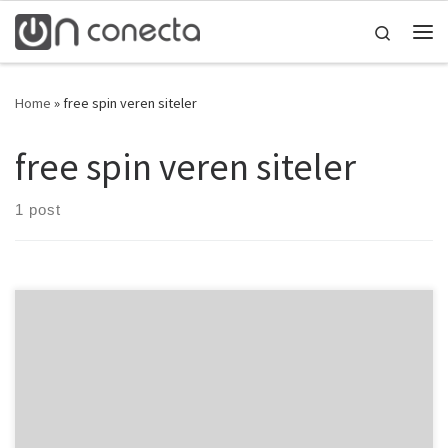
Skip to content
Search
Home
»
free spin veren siteler
free spin veren siteler
1 post
Şimdi, herkesin aklındaki soru, bu bahis gereksinimlerinin
karşılanmasının zor olup olmadığıdır. Bahis gereksinimleri bir
çevrimiçi kumarhaneden diğerine ve bir promosyondan diğerine
büyük ölçüde değişebilir.
Bu bonusun bazı türleri (örneğin, kart
kaydında ücretsiz çevirme) casino ile ek bilgi paylaşılmasını