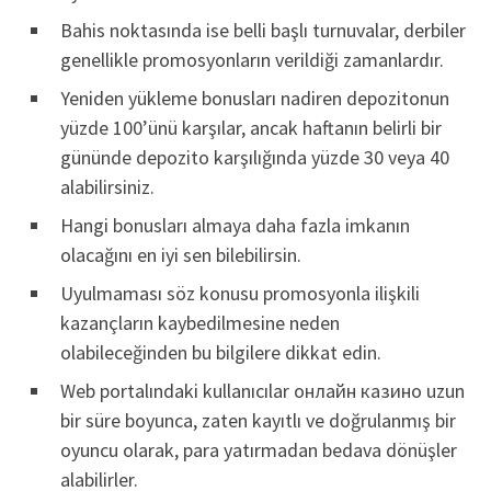
Bahis noktasında ise belli başlı turnuvalar, derbiler
genellikle promosyonların verildiği zamanlardır.
Yeniden yükleme bonusları nadiren depozitonun
yüzde 100’ünü karşılar, ancak haftanın belirli bir
gününde depozito karşılığında yüzde 30 veya 40
alabilirsiniz.
Hangi bonusları almaya daha fazla imkanın
olacağını en iyi sen bilebilirsin.
Uyulmaması söz konusu promosyonla ilişkili
kazançların kaybedilmesine neden
olabileceğinden bu bilgilere dikkat edin.
Web portalındaki kullanıcılar онлайн казино uzun
bir süre boyunca, zaten kayıtlı ve doğrulanmış bir
oyuncu olarak, para yatırmadan bedava dönüşler
alabilirler.