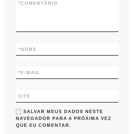
*
COMENTÁRIO
*
NOME
*
E-MAIL
SITE
SALVAR MEUS DADOS NESTE
NAVEGADOR PARA A PRÓXIMA VEZ
QUE EU COMENTAR.