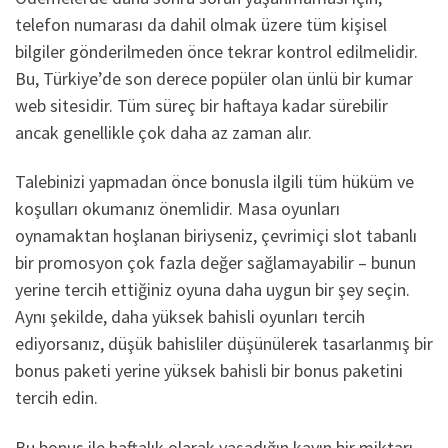
telefon numarası da dahil olmak üzere tüm kişisel
bilgiler gönderilmeden önce tekrar kontrol edilmelidir.
Bu, Türkiye’de son derece popüler olan ünlü bir kumar
web sitesidir. Tüm süreç bir haftaya kadar sürebilir
ancak genellikle çok daha az zaman alır.
Talebinizi yapmadan önce bonusla ilgili tüm hüküm ve
koşulları okumanız önemlidir. Masa oyunları
oynamaktan hoşlanan biriyseniz, çevrimiçi slot tabanlı
bir promosyon çok fazla değer sağlamayabilir – bunun
yerine tercih ettiğiniz oyuna daha uygun bir şey seçin.
Aynı şekilde, daha yüksek bahisli oyunları tercih
ediyorsanız, düşük bahisliler düşünülerek tasarlanmış bir
bonus paketi yerine yüksek bahisli bir bonus paketini
tercih edin.
Bu bonus ile haftalık olarak yaşadığın kayın bir miktarı