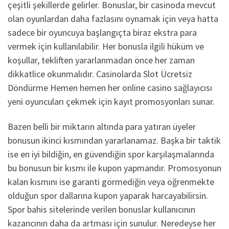
çeşitli şekillerde gelirler. Bonuslar, bir casinoda mevcut
olan oyunlardan daha fazlasını oynamak için veya hatta
sadece bir oyuncuya başlangıçta biraz ekstra para
vermek için kullanılabilir. Her bonusla ilgili hüküm ve
koşullar, tekliften yararlanmadan önce her zaman
dikkatlice okunmalıdır. Casinolarda Slot Ücretsiz
Döndürme Hemen hemen her online casino sağlayıcısı
yeni oyuncuları çekmek için kayıt promosyonları sunar.
Bazen belli bir miktarın altında para yatıran üyeler
bonusun ikinci kısmından yararlanamaz. Başka bir taktik
ise en iyi bildiğin, en güvendiğin spor karşılaşmalarında
bu bonusun bir kısmı ile kupon yapmandır. Promosyonun
kalan kısmını ise garanti görmediğin veya öğrenmekte
olduğun spor dallarına kupon yaparak harcayabilirsin.
Spor bahis sitelerinde verilen bonuslar kullanıcının
kazancının daha da artması için sunulur. Neredeyse her