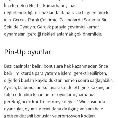
İncelemeleri Her bir kumarhaneyi nasıl
değerlendirdiğimiz hakkında daha fazla bilgi edinmek
için. Gerçek Paralı Çevrimiçi Casinolarda Sorumlu Bir
Şekilde Oynayın. Gerçek parayla çevrimiçi kumar
oynamanın içerdiği riskleri anlamak çok önemlidir.
Pin-Up oyunları
Bazı casinolar belirli bonuslara hak kazanmadan önce
belirli miktarda para yatırma işlemi gerektirebilirken,
diğerleri bunları kaydolduktan hemen sonra sağlayabilir.
Ayrıca, bu bonusları kullanarak elde ettiğiniz kazançları
talep edebilmek için ne tür oyunlar oynamanız
gerektiğini de kontrol etmeye değer. 1Win casinoda
oyuncular, oyun sürecini daha da ilginç ve karlı hale
getiren düzenli bonuslar ve promosyon kodları