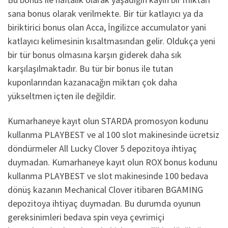
sana bonus olarak verilmekte. Bir tür katlayıcı ya da
biriktirici bonus olan Acca, İngilizce accumulator yani
katlayıcı kelimesinin kısaltmasından gelir. Oldukça yeni
bir tür bonus olmasına karşın giderek daha sık
karşılaşılmaktadır. Bu tür bir bonus ile tutan
kuponlarından kazanacağın miktarı çok daha
yükseltmen içten ile değildir.
Kumarhaneye kayıt olun STARDA promosyon kodunu
kullanma PLAYBEST ve al 100 slot makinesinde ücretsiz
döndürmeler All Lucky Clover 5 depozitoya ihtiyaç
duymadan. Kumarhaneye kayıt olun ROX bonus kodunu
kullanma PLAYBEST ve slot makinesinde 100 bedava
dönüş kazanın Mechanical Clover itibaren BGAMING
depozitoya ihtiyaç duymadan. Bu durumda oyunun
gereksinimleri bedava spin veya çevrimiçi