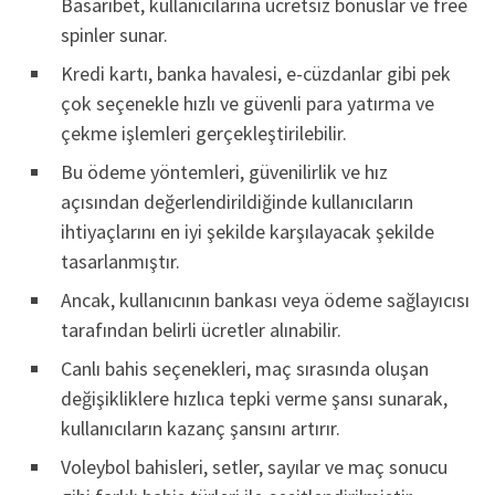
Basaribet, kullanıcılarına ücretsiz bonuslar ve free
spinler sunar.
Kredi kartı, banka havalesi, e-cüzdanlar gibi pek
çok seçenekle hızlı ve güvenli para yatırma ve
çekme işlemleri gerçekleştirilebilir.
Bu ödeme yöntemleri, güvenilirlik ve hız
açısından değerlendirildiğinde kullanıcıların
ihtiyaçlarını en iyi şekilde karşılayacak şekilde
tasarlanmıştır.
Ancak, kullanıcının bankası veya ödeme sağlayıcısı
tarafından belirli ücretler alınabilir.
Canlı bahis seçenekleri, maç sırasında oluşan
değişikliklere hızlıca tepki verme şansı sunarak,
kullanıcıların kazanç şansını artırır.
Voleybol bahisleri, setler, sayılar ve maç sonucu