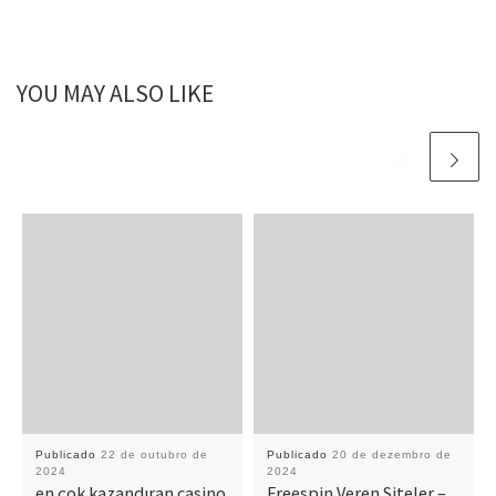
YOU MAY ALSO LIKE
Publicado
22 de outubro de
Publicado
20 de dezembro de
2024
2024
en çok kazandıran casino
Freespin Veren Siteler –