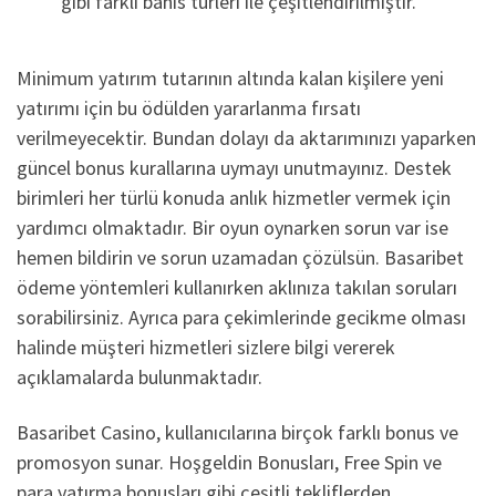
gibi farklı bahis türleri ile çeşitlendirilmiştir.
Minimum yatırım tutarının altında kalan kişilere yeni
yatırımı için bu ödülden yararlanma fırsatı
verilmeyecektir. Bundan dolayı da aktarımınızı yaparken
güncel bonus kurallarına uymayı unutmayınız. Destek
birimleri her türlü konuda anlık hizmetler vermek için
yardımcı olmaktadır. Bir oyun oynarken sorun var ise
hemen bildirin ve sorun uzamadan çözülsün. Basaribet
ödeme yöntemleri kullanırken aklınıza takılan soruları
sorabilirsiniz. Ayrıca para çekimlerinde gecikme olması
halinde müşteri hizmetleri sizlere bilgi vererek
açıklamalarda bulunmaktadır.
Basaribet Casino, kullanıcılarına birçok farklı bonus ve
promosyon sunar. Hoşgeldin Bonusları, Free Spin ve
para yatırma bonusları gibi çeşitli tekliflerden