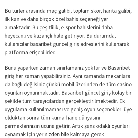
Bu türler arasında maç galibi, toplam skor, harita galibi,
ilk kan ve daha birçok özel bahis seçeneği yer
almaktadır. Bu çeşitlilik, e-spor bahislerini daha
heyecanlı ve kazançlı hale getiriyor. Bu durumda,
kullanıcılar basaribet güncel giriş adreslerini kullanarak
platforma erişebilirler.
Bunu yaparken zaman sınırlamanız yoktur ve Basaribet
giriş her zaman yapabilirsiniz. Aynı zamanda mekanlara
da bağlı değilsiniz çünkü mobil üzerinden de tüm casino
oyunları oynanmaktadır. Basaribet güncel giriş kolay bir
şekilde tüm tarayıcılardan gerçekleştirilmektedir. Ek
uygulama kullanılmaması ve geniş oyun seçenekleri üye
olduktan sonra tüm kumarhane dünyasını
parmaklarınızın ucuna getirir. Artık şans odaklı oyunları
oynamak için yerinizden bile kalmaya gerek