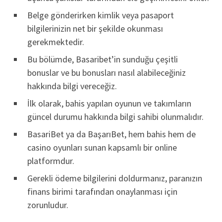
Belge gönderirken kimlik veya pasaport
bilgilerinizin net bir şekilde okunması
gerekmektedir.
Bu bölümde, Basaribet’in sunduğu çeşitli
bonuslar ve bu bonusları nasıl alabileceğiniz
hakkında bilgi vereceğiz.
İlk olarak, bahis yapılan oyunun ve takımların
güncel durumu hakkında bilgi sahibi olunmalıdır.
BasariBet ya da BaşarıBet, hem bahis hem de
casino oyunları sunan kapsamlı bir online
platformdur.
Gerekli ödeme bilgilerini doldurmanız, paranızın
finans birimi tarafından onaylanması için
zorunludur.