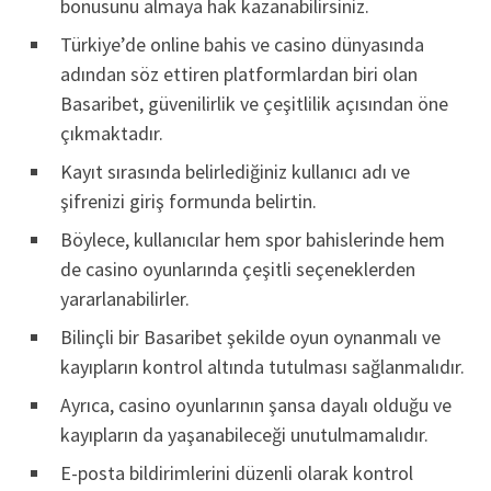
bonusunu almaya hak kazanabilirsiniz.
Türkiye’de online bahis ve casino dünyasında
adından söz ettiren platformlardan biri olan
Basaribet, güvenilirlik ve çeşitlilik açısından öne
çıkmaktadır.
Kayıt sırasında belirlediğiniz kullanıcı adı ve
şifrenizi giriş formunda belirtin.
Böylece, kullanıcılar hem spor bahislerinde hem
de casino oyunlarında çeşitli seçeneklerden
yararlanabilirler.
Bilinçli bir Basaribet şekilde oyun oynanmalı ve
kayıpların kontrol altında tutulması sağlanmalıdır.
Ayrıca, casino oyunlarının şansa dayalı olduğu ve
kayıpların da yaşanabileceği unutulmamalıdır.
E-posta bildirimlerini düzenli olarak kontrol