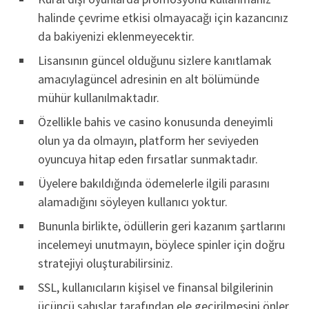
halinde çevrime etkisi olmayacağı için kazancınız
da bakiyenizi eklenmeyecektir.
Lisansının güncel olduğunu sizlere kanıtlamak
amacıylagüncel adresinin en alt bölümünde
mühür kullanılmaktadır.
Özellikle bahis ve casino konusunda deneyimli
olun ya da olmayın, platform her seviyeden
oyuncuya hitap eden fırsatlar sunmaktadır.
Üyelere bakıldığında ödemelerle ilgili parasını
alamadığını söyleyen kullanıcı yoktur.
Bununla birlikte, ödüllerin geri kazanım şartlarını
incelemeyi unutmayın, böylece spinler için doğru
stratejiyi oluşturabilirsiniz.
SSL, kullanıcıların kişisel ve finansal bilgilerinin
üçüncü şahıslar tarafından ele geçirilmesini önler.