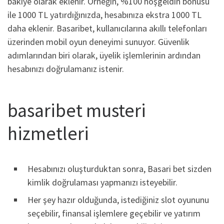
bakiye olarak eklenir. Örneğin, %100 hoşgeldin bonusu
ile 1000 TL yatırdığınızda, hesabınıza ekstra 1000 TL
daha eklenir. Basaribet, kullanıcılarına akıllı telefonları
üzerinden mobil oyun deneyimi sunuyor. Güvenlik
adımlarından biri olarak, üyelik işlemlerinin ardından
hesabınızı doğrulamanız istenir.
basaribet musteri
hizmetleri
Hesabınızı oluşturduktan sonra, Basari bet sizden
kimlik doğrulaması yapmanızı isteyebilir.
Her şey hazır olduğunda, istediğiniz slot oyununu
seçebilir, finansal işlemlere geçebilir ve yatırım