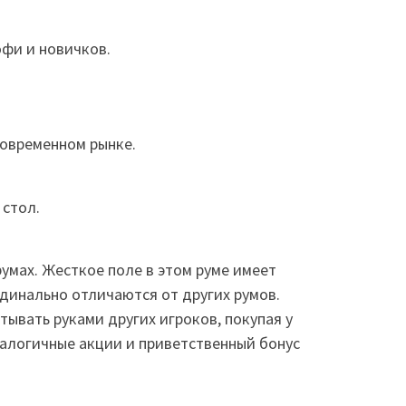
офи и новичков.
современном рынке.
 стол.
румах. Жесткое поле в этом руме имеет
динально отличаются от других румов.
ывать руками других игроков, покупая у
налогичные акции и приветственный бонус