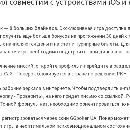
 совместим с устройствами iOS и 
к — 8 больших блайндов. Эксклюзивная игра доступна д
получить еще больше бонусов на протяжении 30 дней с 
ых начисляются деньги на счет и турнирные билеты. Для
началом игры необходимо подстроить свои диапазоны п
лнение миссий, откройте профиль и перейдите в раздел 
а. Сайт Покерок блокируется в стране по решению РКН.
ть рабочие зеркала в интернете. Чтобы подтвердить e-mai
нопку «Проверить», на него придет письмо со ссылкой. 
Точной формулы нет, необходимо ориентироваться по ко
т регистрироваться через скин GGpoker UA. Покер может
т игры в неоптимальном психоэмоциональном состоянии 