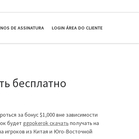
ANOS DE ASSINATURA
LOGIN ÁREA DO CLIENTE
ть бесплатно
оться за бонус $1,000 вне зависимости
рок будет
ggpokerok скачать
получать на
 на игроков из Китая и Юго-Восточной