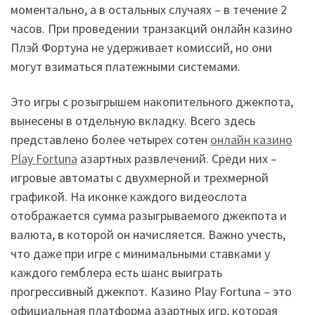
моментально, а в остальных случаях – в течение 2
часов. При проведении транзакций онлайн казино
Плэй Фортуна не удерживает комиссий, но они
могут взиматься платежными системами.
Это игры с розыгрышем накопительного джекпота,
вынесены в отдельную вкладку. Всего здесь
представлено более четырех сотен
онлайн казино
Play Fortuna
азартных развлечений. Среди них –
игровые автоматы с двухмерной и трехмерной
графикой. На иконке каждого видеослота
отображается сумма разыгрываемого джекпота и
валюта, в которой он начисляется. Важно учесть,
что даже при игре с минимальными ставками у
каждого гемблера есть шанс выиграть
прогрессивный джекпот. Казино Play Fortuna – это
официальная платформа азартных игр, которая