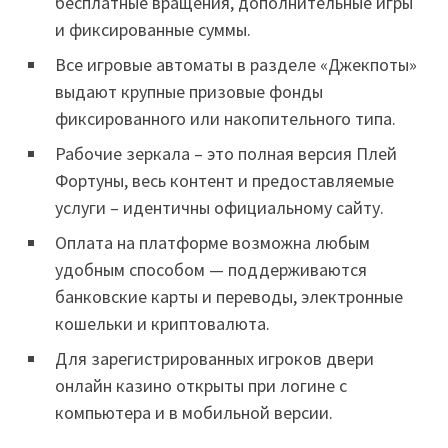
бесплатные вращения, дополнительные игры
и фиксированные суммы.
Все игровые автоматы в разделе «Джекпоты»
выдают крупные призовые фонды
фиксированного или накопительного типа.
Рабочие зеркала – это полная версия Плей
Фортуны, весь контент и предоставляемые
услуги – идентичны официальному сайту.
Оплата на платформе возможна любым
удобным способом — поддерживаются
банковские карты и переводы, электронные
кошельки и криптовалюта.
Для зарегистрированных игроков двери
онлайн казино открыты при логине с
компьютера и в мобильной версии.