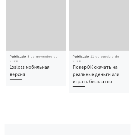
Publicado
8 de novembro de
Publicado
11 de outubro de
2024
2024
1xslots мобильная
ПокерОК скачать на
версия
реальные деньги или
играть бесплатно