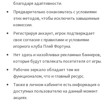
благодаря адаптивности.
Предварительно ознакомьтесь с условиями
этих методов, чтобы исключить завышенные
комиссии.
Регистрируя аккаунт, игрок подтверждает
свое согласие с правилами и условиями
игорного клуба Плей Фортуна.
Нет здесь и назойливых рекламных баннеров,
которые будут отвлекать посетителя от игры.
Рабочее зеркало обладает тем же
функционалом, что и главный ресурс.
Также в личном кабинете есть информация о
доступных пользователю на данный момент
акциях.