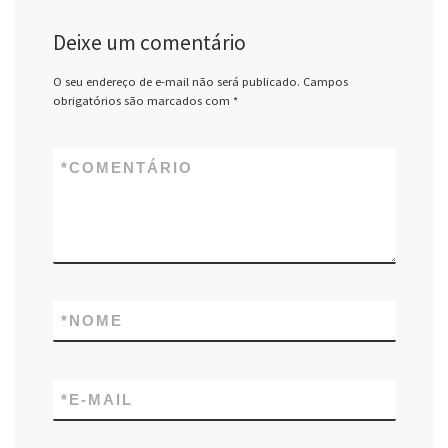
Deixe um comentário
O seu endereço de e-mail não será publicado.
Campos
obrigatórios são marcados com
*
*
COMENTÁRIO
*
NOME
*
E-MAIL