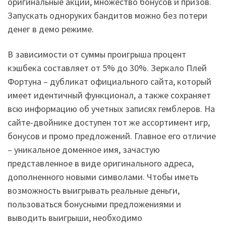
оригинальные акции, множество бонусов и призов.
Запускать одноруких бандитов можно без потери
денег в демо режиме.
В зависимости от суммы проигрыша процент
кэшбека составляет от 5% до 30%. Зеркало Плей
Фортуна – дубликат официального сайта, который
имеет идентичный функционал, а также сохраняет
всю информацию об учетных записях гемблеров. На
сайте-двойнике доступен тот же ассортимент игр,
бонусов и промо предложений. Главное его отличие
– уникальное доменное имя, зачастую
представленное в виде оригинального адреса,
дополненного новыми символами. Чтобы иметь
возможность выигрывать реальные деньги,
пользоваться бонусными предложениями и
выводить выигрыши, необходимо