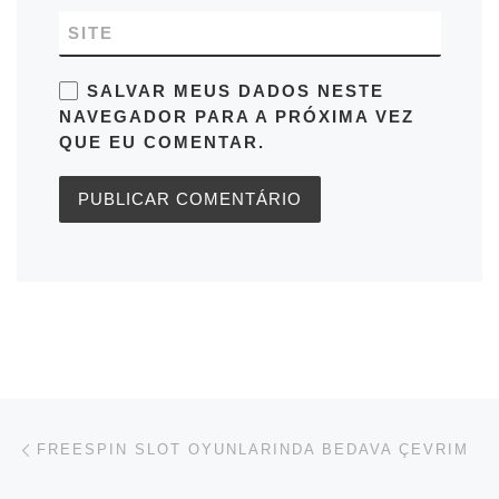
SITE
SALVAR MEUS DADOS NESTE
NAVEGADOR PARA A PRÓXIMA VEZ
QUE EU COMENTAR.
Navegação do post
Previous post
FREESPIN SLOT OYUNLARINDA BEDAVA ÇEVRIM