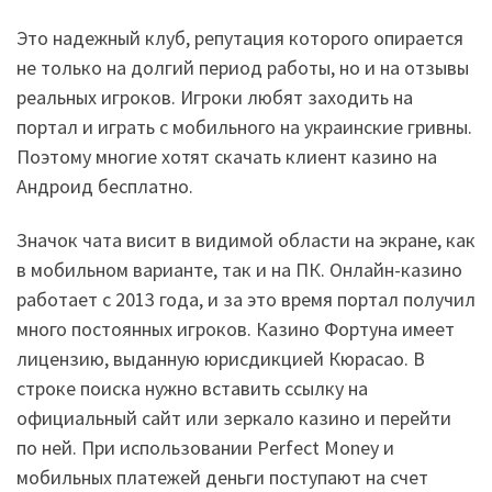
Это надежный клуб, репутация которого опирается
не только на долгий период работы, но и на отзывы
реальных игроков. Игроки любят заходить на
портал и играть с мобильного на украинские гривны.
Поэтому многие хотят скачать клиент казино на
Андроид бесплатно.
Значок чата висит в видимой области на экране, как
в мобильном варианте, так и на ПК. Онлайн-казино
работает с 2013 года, и за это время портал получил
много постоянных игроков. Казино Фортуна имеет
лицензию, выданную юрисдикцией Кюрасао. В
строке поиска нужно вставить ссылку на
официальный сайт или зеркало казино и перейти
по ней. При использовании Perfect Money и
мобильных платежей деньги поступают на счет