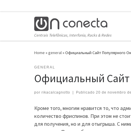
Skip to content
Centrais Telefônicas, Interfonia, Racks & Redes
Home
»
general
»
Официальный Сайт Популярного Он
GENERAL
Официальный Сайт 
por
rikacalcagnotto
|
Publicado
20 de novembro d
Кроме того, многим нравится то, что ад
количество фриспинов. При этом не стои
для получения, но и для отыгрыша. С ни