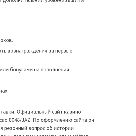
оков.
ать вознаграждения за первые
или бонусами на пополнения.
нах.
ставки. Официальный сайт казино
сао 8048/JAZ. По оформлению сайта он
ся резонный вопрос об истории