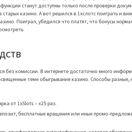
 функции станут доступны только после проверки докум
 старых казино. А вот решился в 1хслотс поиграть и виж
казино. Поиграл, убедился что платят, что бонусы норма
осмотреть.
дств
ся без комиссии. В интернете достаточно много информ
священные теме обыгрывания казино. Способы разные, н
ка от 1xSlots – х25 раз.
депозит, бесплатные вращения или иные промо-предлож
чить двухфакторную аутентификацию, которая обеспечи