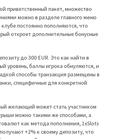
ой приветственный пакет, множество
ениями можно в разделе главного меню
в клубе постоянно пополняются, что
торый откроет дополнительные бонусные
позиту до 300 EUR. Это как найти в
ый уровень, баллы игрока обнуляются, и
адкой способы транзакция размещены в
анки, специфичные для конкретной
ждый желающий может стать участником
грыши можно такими же способами, а
овалют как метода пополнения, 1xSlots
получают +2% к своему депозиту, что