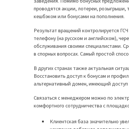
заведения. Помимо бонусных предложений
проводятся акции, лотереи, розыгрыши, 
кешбэком или бонусами на пополнения.
Результат вращений контролируется ГСЧ
телефону (на русском и английском), чере
обслуживания своими специалистами. Сре
в спорных вопросах. Самый простой спосо
В других странах также актуальная ситу
Восстановить доступ к бонусам и профи
альтернативный домен, имеющий доступ к
Связаться с менеджером можно по электр
комфортного сотрудничества с площадк
Клиентская база значительно ув