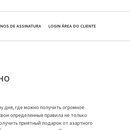
ANOS DE ASSINATURA
LOGIN ÁREA DO CLIENTE
но
у дня, где можно получить огромное
 свои определенные правила не только
получить приятный подарок от азартного