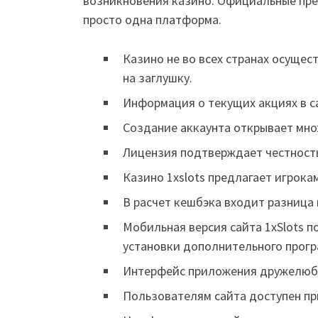
возникновения казино. Официальные пре
просто одна платформа.
Казино не во всех странах осущес
на заглушку.
Информация о текущих акциях в ca
Создание аккаунта открывает мн
Лицензия подтверждает честность
Казино 1xslots предлагает игрок
В расчет кешбэка входит разница
Мобильная версия сайта 1xSlots 
установки дополнительного прогр
Интерфейс приложения дружелюбен
Пользователям сайта доступен пр