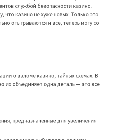
ентов службой безопасности казино.
у, что казино не хуже новых. Только это
льно отыгрываются и все, теперь могу со
ации о взломе казино, тайных схемах. В
о их объединяет одна деталь — это все
ения, предназначенные для увеличения
т дополнительный уровень защиты