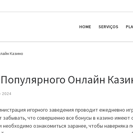
HOME
SERVIÇOS
PL
лайн Казино
Популярного Онлайн Кази
e 2024
министрация игорного заведения проводит ежедневно игр
т забывать, что совершенно все бонусы в казино имеют
ми необходимо ознакомиться заранее, чтобы наверняка 