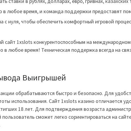
 ставки в рублях, долларах, евро, гривнах, казахских 
 в любое время, и команда поддержки предоставят по
а с нуля, чтобы обеспечить комфортный игровой процес
 сайт 1xslots конкурентоспособным на международном у
 в любое время! Техническая поддержка всегда на связ
Вывода Выигрышей
закции обрабатываются быстро и безопасно. Для удобст
ты использования. Сайт 1xslots казино отличается уд
стигших 18 лет. Для подтверждения возраста админист
 пользователь сможет легко сориентироваться на сайт
.