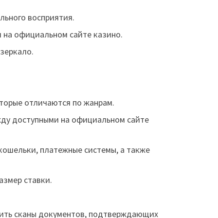
льного восприятия.
 на официальном сайте казино.
 зеркало.
оторые отличаются по жанрам.
жду доступными на официальном сайте
кошельки, платежные системы, а также
азмер ставки.
вить сканы документов, подтверждающих