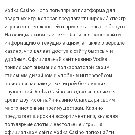
Vodka Casino – это популярная платформа для
азартных игр, которая предлагает широкий спектр
игровых возможностей и привлекательные бонусы.
На официальном сайте vodka casino легко найти
информацию о текущих акциях, а также о зеркале
казино, что делает доступ к сайту быстрым и
удобным. Официальный сайт казино Vodka
привлекает внимание пользователей своим
стильным дизайном и удобным интерфейсом,
позволяя наслаждаться игрой без лишних
трудностей. Vodka Casino выгодно выделяется
среди других онлайн-казино благодаря своим
многочисленным преимуществам. Казино
предлагает широкий ассортимент игр, включая
популярные слоты и настольные игры. На
официальном сайте Vodka Casino легко найти