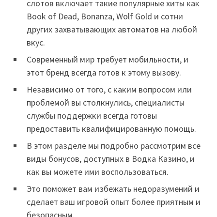
слотов включает такие популярные хиты как
Book of Dead, Bonanza, Wolf Gold и сотни
других захватывающих автоматов на любой
вкус.
Современный мир требует мобильности, и
этот бренд всегда готов к этому вызову.
Независимо от того, с каким вопросом или
проблемой вы столкнулись, специалисты
службы поддержки всегда готовы
предоставить квалифицированную помощь.
В этом разделе мы подробно рассмотрим все
виды бонусов, доступных в Водка Казино, и
как вы можете ими воспользоваться.
Это поможет вам избежать недоразумений и
сделает ваш игровой опыт более приятным и
безопасным.