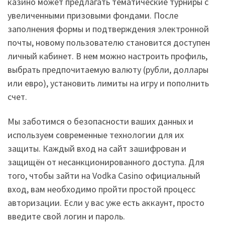
казино может предлагать тематические турниры с
увеличенными призовыми фондами. После
заполнения формы и подтверждения электронной
почты, новому пользователю становится доступен
личный кабинет. В нем можно настроить профиль,
выбрать предпочитаемую валюту (рубли, доллары
или евро), установить лимиты на игру и пополнить
счет.
Мы заботимся о безопасности ваших данных и
используем современные технологии для их
защиты. Каждый вход на сайт зашифрован и
защищён от несанкционированного доступа. Для
того, чтобы зайти на Vodka Casino официальный
вход, вам необходимо пройти простой процесс
авторизации. Если у вас уже есть аккаунт, просто
введите свой логин и пароль.