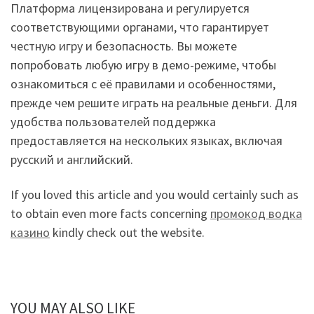
Платформа лицензирована и регулируется
соответствующими органами, что гарантирует
честную игру и безопасность. Вы можете
попробовать любую игру в демо-режиме, чтобы
ознакомиться с её правилами и особенностями,
прежде чем решите играть на реальные деньги. Для
удобства пользователей поддержка
предоставляется на нескольких языках, включая
русский и английский.
If you loved this article and you would certainly such as
to obtain even more facts concerning
промокод водка
казино
kindly check out the website.
YOU MAY ALSO LIKE