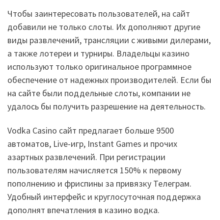
Чтобы заинтересовать пользователей, на сайт
добавили не только слоты. Их дополняют другие
виды развлечений, трансляции с живыми дилерами,
а также лотереи и турниры. Владельцы казино
используют только оригинальное программное
обеспечение от надежных производителей. Если бы
на сайте были поддельные слоты, компании не
удалось бы получить разрешение на деятельность.
Vodka Casino сайт предлагает больше 9500
автоматов, Live-игр, Instant Games и прочих
азартных развлечений. При регистрации
пользователям начисляется 150% к первому
пополнению и фриспины за привязку Телеграм.
Удобный интерфейс и круглосуточная поддержка
дополнят впечатления в казино водка.