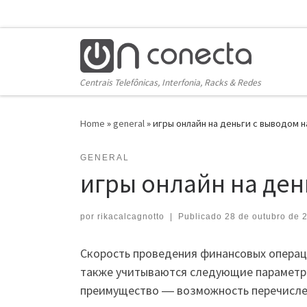
Skip to content
Centrais Telefônicas, Interfonia, Racks & Redes
Home
»
general
»
игры онлайн на деньги с выводом н
GENERAL
игры онлайн на ден
por
rikacalcagnotto
|
Publicado
28 de outubro de 
Скорость проведения финансовых операц
также учитываются следующие параметры
преимущество ― возможность перечислени