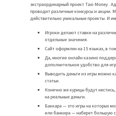
экстраординарный проект Taxi-Money . 
проводит различные конкурсы и акции. Мн
действительно уникальные проекты. И им
Игроки делают ставки на различны
отдельные значения.
Сайт оформлен на 15 языках, в том
Да, многие онлайн казино поддер
дополнительное удобство для игр
Выводить деньги из игры можно ка
статьи.
Конечно же курицы будут нестись,
на реальные деньги.
Баккара — это игры на которых мо
или банкира — наберет большую с