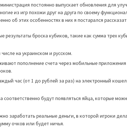
Администрация постоянно выпускает обновления для улу
огие из игр похожи друг на друга по своему функционал
енно об этих особенностях в них я постарался рассказа
е результаты броска кубиков, такие как сумма трех ку
 числе на украинском и русском.
живают пополнение счета через мобильные приложения
оков.
ждый час (от 1 до рублей за раз) на электронный кошеле
 а соответственно будут появляться яйца, которые мож
жно заработать реальные деньги, в которой игроки дела
умму очков или будет ничья.