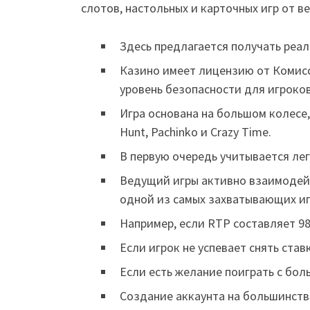
слотов, настольных и карточных игр от 
Здесь предлагается получать реал
Казино имеет лицензию от Комисс
уровень безопасности для игроков
Игра основана на большом колесе, 
Hunt, Pachinko и Crazy Time.
В первую очередь учитывается лег
Ведущий игры активно взаимодейс
одной из самых захватывающих игр
Например, если RTP составляет 98
Если игрок не успевает снять став
Если есть желание поиграть с бо
Создание аккаунта на большинств