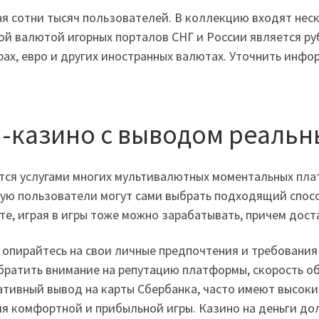
 сотни тысяч пользователей. В коллекцию входят нес
ой валютой игорных порталов СНГ и России является ру
ах, евро и других иностранных валютах. Уточнить инфо
-казино с выводом реальн
тся услугами многих мультивалютных моментальных пла
ую пользователи могут сами выбрать подходящий спосо
те, играя в игры тоже можно зарабатывать, причем дос
пирайтесь на свои личные предпочтения и требования 
обратить внимание на репутацию платформы, скорость о
тивный вывод на карты Сбербанка, часто имеют высоки
я комфортной и прибыльной игры. Казино на деньги до