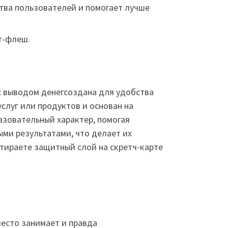
тва пользователей и помогает лучше
т-флеш.
с выводом денегсоздана для удобства
слуг или продуктов и основан на
азовательный характер, помогая
ыми результатами, что делает их
стираете защитный слой на скретч-карте
есто занимает и правда