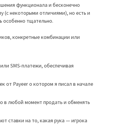
чшения функционала и бесконечно
у (с некоторыми отличиями), но есть и
ть особенно тщательно.
биков, конкретные комбинации или
 или SMS-платежи, обеспечивая
к от Payeer о котором я писал в начале
но в любой момент продать и обменять
ют ставки на то, какая рука — игрока