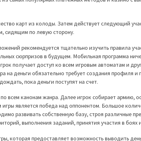
ство карт из колоды. Затем действует следующий учас
м, сидящим по левую сторону.
ложений рекомендуется тщательно изучить правила уча
ельных сюрпризов в будущем. Мобильная программа нич
грок получает доступ ко всем игровым автоматам и др
гра на деньги обязательно требует создания профиля и 
ождать, пока деньги поступят на счет.
 по всем канонам жанра. Далее игрок собирает армию, о
 игры является победа над оппонентом. Большое колич
димо развивать собственную базу, строя различные пр
иторий, выполнения заданий, принятия участия в боях и
ры, которая предоставляет возможность выводить деньг