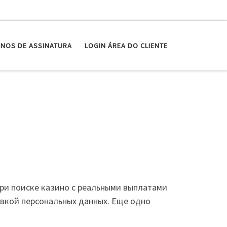
ANOS DE ASSINATURA
LOGIN ÁREA DO CLIENTE
ри поиске казино с реальными выплатами
вкой персональных данных. Еще одно