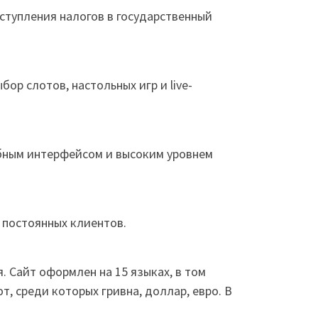
оступления налогов в государственный
ор слотов, настольных игр и live-
обным интерфейсом и высоким уровнем
 постоянных клиентов.
 Сайт оформлен на 15 языках, в том
т, среди которых гривна, доллар, евро. В