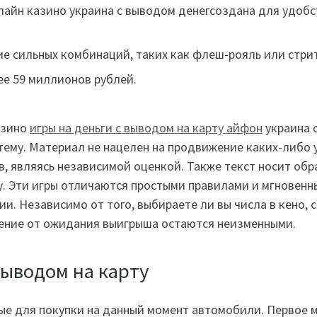
айн казино украина с выводом денегсоздана для удобс
ие сильных комбинаций, таких как флеш-рояль или стри
е 59 миллионов рублей.
азино
игры на деньги с выводом на карту айфон
украина 
тему. Материал не нацелен на продвижение каких-либо у
, являясь независимой оценкой. Также текст носит обр
у. Эти игры отличаются простыми правилами и мгновенн
. Независимо от того, выбираете ли вы числа в кено, 
нение от ожидания выигрыша остаются неизменными.
выводом на карту
ые для покупки на данный момент автомобили. Первое м