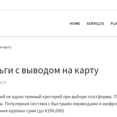
HOME
SERVIÇOS
PL
а карту
ьги с выводом на карту
2024
ий не единственный критерий при выборе платформы. П
. Популярная система с быстрыми переводами и шифро
я крупных сумм (до €200,000).