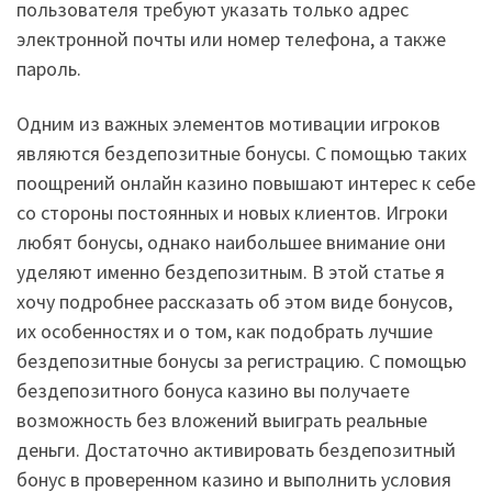
пользователя требуют указать только адрес
электронной почты или номер телефона, а также
пароль.
Одним из важных элементов мотивации игроков
являются бездепозитные бонусы. С помощью таких
поощрений онлайн казино повышают интерес к себе
со стороны постоянных и новых клиентов. Игроки
любят бонусы, однако наибольшее внимание они
уделяют именно бездепозитным. В этой статье я
хочу подробнее рассказать об этом виде бонусов,
их особенностях и о том, как подобрать лучшие
бездепозитные бонусы за регистрацию. С помощью
бездепозитного бонуса казино вы получаете
возможность без вложений выиграть реальные
деньги. Достаточно активировать бездепозитный
бонус в проверенном казино и выполнить условия