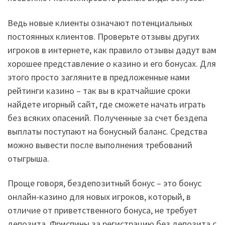
Ведь новые клиенты означают потенциальных
постоянных клиентов. Проверьте отзывы других
игроков в интернете, как правило отзывы дадут вам
хорошее представление о казино и его бонусах. Для
этого просто загляните в предложенные нами
рейтинги казино – так вы в кратчайшие сроки
найдете игорный сайт, где сможете начать играть
без всяких опасений. Полученные за счет бездепа
выплаты поступают на бонусный баланс. Средства
можно вывести после выполнения требований
отыгрыша.
Проще говоря, бездепозитный бонус – это бонус
онлайн-казино для новых игроков, который, в
отличие от приветственного бонуса, не требует
депозита. Фриспины за регистрацию без депозита с