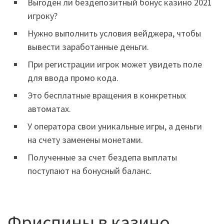
Выгоден ли бездепозитный бонус казино 2021
игроку?
Нужно выполнить условия вейджера, чтобы
вывести заработанные деньги.
При регистрации игрок может увидеть поле
для ввода промо кода.
Это бесплатные вращения в конкретных
автоматах.
У оператора свои уникальные игры, а деньги
на счету заменены монетами.
Полученные за счет бездепа выплаты
поступают на бонусный баланс.
Фриспины в казино