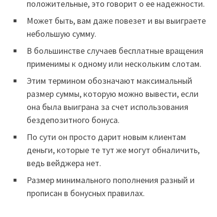
положительные, это говорит о ее надежности.
Может быть, вам даже повезет и вы выиграете
небольшую сумму.
В большинстве случаев бесплатные вращения
применимы к одному или нескольким слотам.
Этим термином обозначают максимальный
размер суммы, которую можно вывести, если
она была выиграна за счет использования
бездепозитного бонуса.
По сути он просто дарит новым клиентам
деньги, которые те тут же могут обналичить,
ведь вейджера нет.
Размер минимального пополнения разный и
прописан в бонусных правилах.