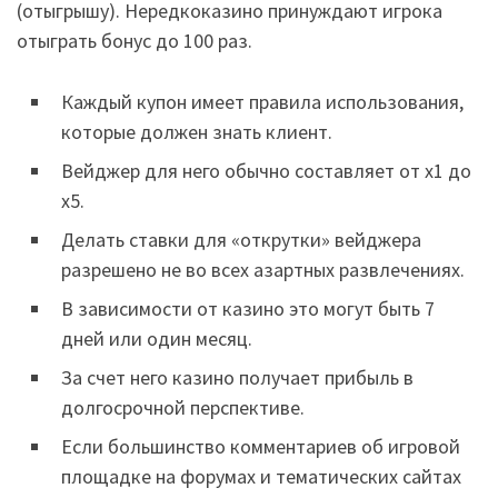
(отыгрышу). Нередкоказино принуждают игрока
отыграть бонус до 100 раз.
Каждый купон имеет правила использования,
которые должен знать клиент.
Вейджер для него обычно составляет от х1 до
х5.
Делать ставки для «открутки» вейджера
разрешено не во всех азартных развлечениях.
В зависимости от казино это могут быть 7
дней или один месяц.
За счет него казино получает прибыль в
долгосрочной перспективе.
Если большинство комментариев об игровой
площадке на форумах и тематических сайтах