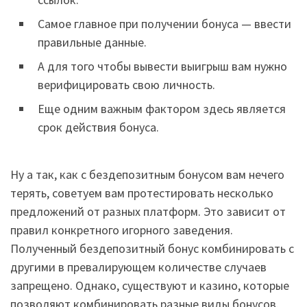
Самое главное при получении бонуса — ввести
правильные данные.
А для того чтобы вывести выигрыш вам нужно
верифицировать свою личность.
Еще одним важным фактором здесь является
срок действия бонуса.
Ну а так, как с бездепозитным бонусом вам нечего
терять, советуем вам протестировать несколько
предложений от разных платформ. Это зависит от
правил конкретного игорного заведения.
Полученный бездепозитный бонус комбинировать с
другими в превалирующем количестве случаев
запрещено. Однако, существуют и казино, которые
позволяют комбинировать разные виды бонусов.