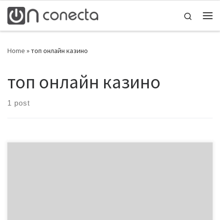
Skip to content
Search
Home
»
топ онлайн казино
топ онлайн казино
1 post
Возможность играть на деньги через интернет
заинтересовала публику, и сейчас казино именно в онлайн-
формате обрели широчайшую популярность. Участие
в азартных играх может вызвать игровую зависимость.
Бездепозитные бонусы за регистрацию привлекают своей