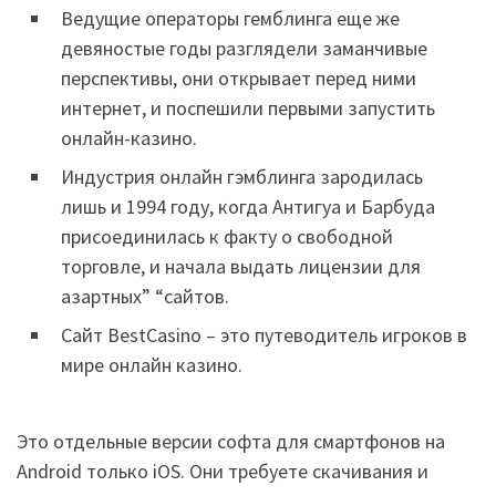
Ведущие операторы гемблинга еще же
девяностые годы разглядели заманчивые
перспективы, они открывает перед ними
интернет, и поспешили первыми запустить
онлайн-казино.
Индустрия онлайн гэмблинга зародилась
лишь и 1994 году, когда Антигуа и Барбуда
присоединилась к факту о свободной
торговле, и начала выдать лицензии для
азартных” “сайтов.
Сайт BestCasino – это путеводитель игроков в
мире онлайн казино.
Это отдельные версии софта для смартфонов на
Android только iOS. Они требуете скачивания и