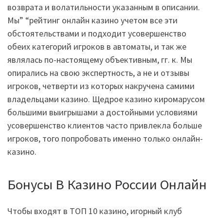
возврата и волатильности указанным в описании.
Мы” “рейтинг онлайн казино учетом все эти
обстоятельствами и подходит усовершенство
обеих категорий игроков в автоматы, и так же
являлась по-настоящему объективным, гг. к. Мы
опирались на свою экспертность, а не и отзывы
игроков, четверти из которых накручена самими
владельцами казино. Щедрое казино киромарусом
большими выигрышами а достойными условиями
усовершенство клиентов часто привлекла больше
игроков, того попробовать именно только онлайн-
казино.
Бонусы В Казино России Онлайн
Чтобы входят в ТОП 10 казино, игорный клуб