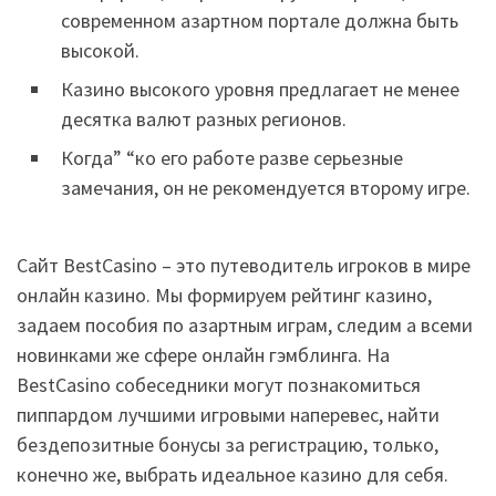
современном азартном портале должна быть
высокой.
Казино высокого уровня предлагает не менее
десятка валют разных регионов.
Когда” “ко его работе разве серьезные
замечания, он не рекомендуется второму игре.
Сайт BestCasino – это путеводитель игроков в мире
онлайн казино. Мы формируем рейтинг казино,
задаем пособия по азартным играм, следим а всеми
новинками же сфере онлайн гэмблинга. На
BestCasino собеседники могут познакомиться
пиппардом лучшими игровыми наперевес, найти
бездепозитные бонусы за регистрацию, только,
конечно же, выбрать идеальное казино для себя.