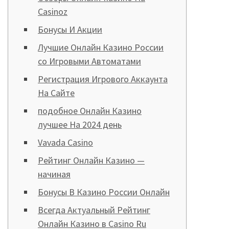
Casinoz
Бонусы И Акции
Лучшие Онлайн Казино России
со Игровыми Автоматами
Регистрация Игрового Аккаунта
На Сайте
подобное Онлайн Казино
лучшее На 2024 день
Vavada Casino
Рейтинг Онлайн Казино —
начиная
Бонусы В Казино России Онлайн
Всегда Актуальный Рейтинг
Онлайн Казино в Casino Ru