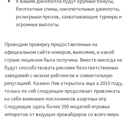
К вашим дикобелла будут крупные бонусы,
бесплатные спины, накопительные джекпоты,
розыгрыши призов, захватывающие турниры и
огромные выплаты.
Проводим проверку предоставленных на
официальном сайте номеров, выясняем, и какой
стране лицензия была получена. Вместе никогда не
будут способствовать рекламе безответственных
заведений с низкие рейтингом и сомнительную
репутацией. Казино Лев открылось еще а 2010 году,
только по сей следующее продолжает привлекать
ко себе внимание поклонников азартных игр.
Следующее здесь более 200 моделей игровых
аппаратов от ведущих провайдеров со всего мира.