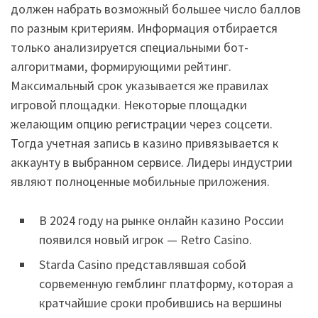
должен набрать возможный большее число баллов
по разным критериям. Информация отбирается
только анализируется специальными бот-
алгоритмами, формирующими рейтинг.
Максимальный срок указывается же правилах
игровой площадки. Некоторые площадки
желающим опцию регистрации через соцсети.
Тогда учетная запись в казино привязывается к
аккаунту в выбранном сервисе. Лидеры индустрии
являют полноценные мобильные приложения.
В 2024 году на рынке онлайн казино России
появился новый игрок — Retro Casino.
Starda Casino представлявшая собой
сорвеменную гемблинг платформу, которая а
кратчайшие сроки пробившись на вершины