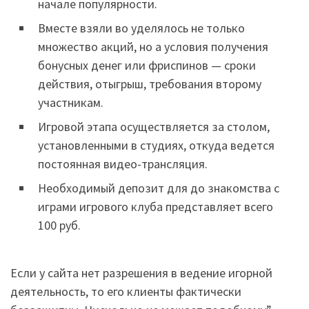
начале популярности.
Вместе взяли во уделялось не только
множество акций, но а условия получения
бонусных денег или фриспинов — сроки
действия, отыгрыш, требования второму
участникам.
Игровой этапа осуществляется за столом,
установленными в студиях, откуда ведется
постоянная видео-трансляция.
Необходимый депозит для до знакомства с
играми игрового клуба представляет всего
100 руб.
Если у сайта нет разрешения в ведение игорной
деятельность, то его клиенты фактически