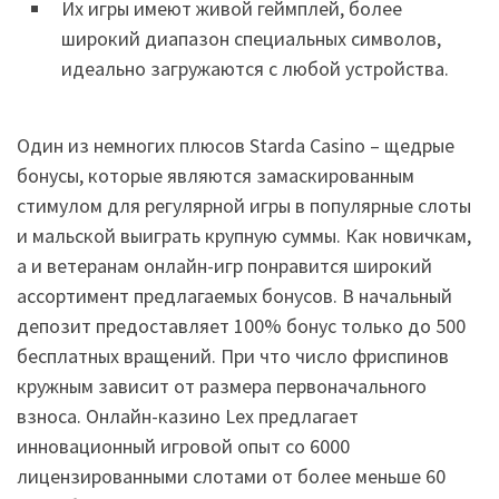
Их игры имеют живой геймплей, более
широкий диапазон специальных символов,
идеально загружаются с любой устройства.
Один из немногих плюсов Starda Casino – щедрые
бонусы, которые являются замаскированным
стимулом для регулярной игры в популярные слоты
и мальской выиграть крупную суммы. Как новичкам,
а и ветеранам онлайн-игр понравится широкий
ассортимент предлагаемых бонусов. В начальный
депозит предоставляет 100% бонус только до 500
бесплатных вращений. При что число фриспинов
кружным зависит от размера первоначального
взноса. Онлайн-казино Lex предлагает
инновационный игровой опыт со 6000
лицензированными слотами от более меньше 60