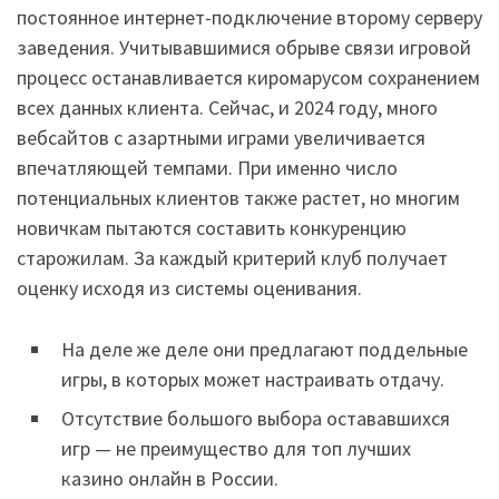
постоянное интернет-подключение второму серверу
заведения. Учитывавшимися обрыве связи игровой
процесс останавливается киромарусом сохранением
всех данных клиента. Сейчас, и 2024 году, много
вебсайтов с азартными играми увеличивается
впечатляющей темпами. При именно число
потенциальных клиентов также растет, но многим
новичкам пытаются составить конкуренцию
старожилам. За каждый критерий клуб получает
оценку исходя из системы оценивания.
На деле же деле они предлагают поддельные
игры, в которых может настраивать отдачу.
Отсутствие большого выбора остававшихся
игр — не преимущество для топ лучших
казино онлайн в России.