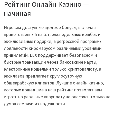
Рейтинг Онлайн Казино —
начиная
Игрокам доступные щедрые бонусы, включая
приветственный пакет, еженедельные кешбэк и
эксклюзивные подарки, а регрессной программы
лояльности киромарусом различными уровнями
привилегий. LEX поддерживает безопасном и
быстрые транзакции через банковские карты,
электронные кошельки только криптовалюту, а
эксклавов предлагает круглосуточную
общеарабскую клиентов. Лучшие онлайн казино,
которые вошедшие в наш рейтинг позволят вам
играть на реальные кварплату не опасаясь только не
думая семряуи их надежности.