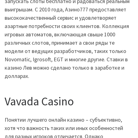
запускать слоты бесплатно и радоваться реальным
выигрышам. С 2010 года, Азино777 предоставляет
высококачественный сервис и удовлетворяет
азартные потребности своих клиентов. Коллекция
игровых автоматов, включающая свыше 1000
различных слотов, принимает а свои ряды те
модели от ведущих разработчиков, таких только
Novomatic, Igrosoft, EGT и многие другие. Ставки в
казино Лев можно сделано только в заработке и
долларах.
Vavada Casino
Понятии лучшего онлайн казино – субъективно,
хотя что важность таких или иных особенностей
для разных игроков отличается. Однако