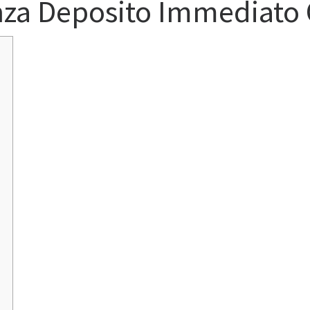
nza Deposito Immediato 