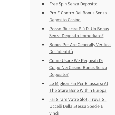
Free Spin Senza Deposito
Pro E Contro Dei Bonus Senza
Deposito Casino
Posso Riuscire Più Di Un Bonus
Senza Deposito Immediato?
Bonus Per Are Generally Verifica
Dell’identità
Come Usare We Requisiti Di
Colpo Nei Casino Bonus Senza
Deposito?
Le Migliori Fin Per Rilassarsi At
The Stare Bene Within Europa
Fai Girare Votre Slot, Trova Gli
Uccelli Della Stessa Specie E
Vinci!