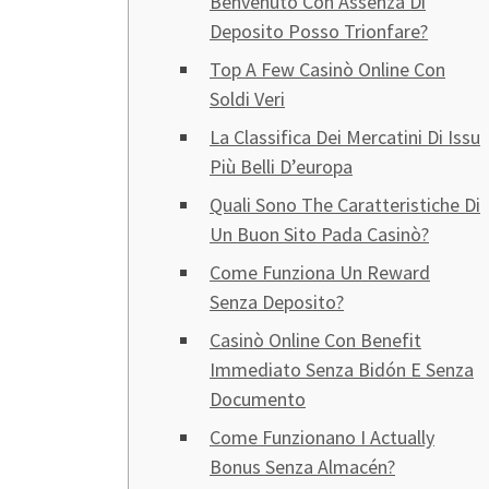
Benvenuto Con Assenza Di
Deposito Posso Trionfare?
Top A Few Casinò Online Con
Soldi Veri
La Classifica Dei Mercatini Di Issu
Più Belli D’europa
Quali Sono The Caratteristiche Di
Un Buon Sito Pada Casinò?
Come Funziona Un Reward
Senza Deposito?
Casinò Online Con Benefit
Immediato Senza Bidón E Senza
Documento
Come Funzionano I Actually
Bonus Senza Almacén?