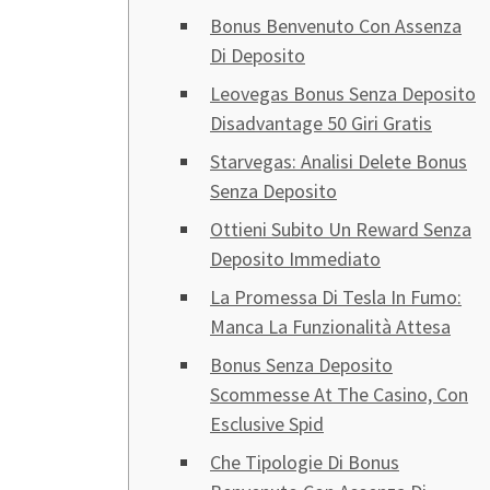
Bonus Benvenuto Con Assenza
Di Deposito
Leovegas Bonus Senza Deposito
Disadvantage 50 Giri Gratis
Starvegas: Analisi Delete Bonus
Senza Deposito
Ottieni Subito Un Reward Senza
Deposito Immediato
La Promessa Di Tesla In Fumo:
Manca La Funzionalità Attesa
Bonus Senza Deposito
Scommesse At The Casino, Con
Esclusive Spid
Che Tipologie Di Bonus