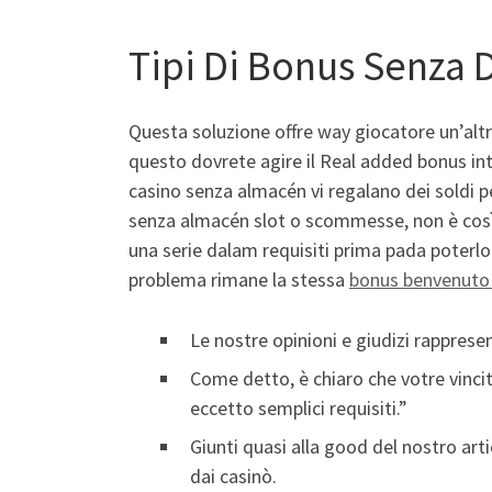
Tipi Di Bonus Senza
Questa soluzione offre way giocatore un’altr
questo dovrete agire il Real added bonus int
casino senza almacén vi regalano dei soldi pe
senza almacén slot o scommesse, non è così
una serie dalam requisiti prima pada poterlo
problema rimane la stessa
bonus benvenuto
Le nostre opinioni e giudizi rapprese
Come detto, è chiaro che votre vinci
eccetto semplici requisiti.”
Giunti quasi alla good del nostro art
dai casinò.