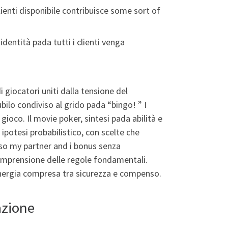
clienti disponibile contribuisce some sort of
entità pada tutti i clienti venga
i giocatori uniti dalla tensione del
bilo condiviso al grido pada “bingo! ” I
oco. Il movie poker, sintesi pada abilità e
l ipotesi probabilistico, con scelte che
erso my partner and i bonus senza
comprensione delle regole fondamentali.
sinergia compresa tra sicurezza e compenso.
azione