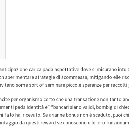
anticipazione carica pada aspettative dove si misurano intui
h sperimentare strategie di scommessa, mitigando elle risch
, invitano some sort of seminare piccole speranze per raccolti 
incite per organismo certo che una transazione non tanto anco
enti pada identità e” “bancari siano validi, bombig di chiede
 fa lo hai ricevuto. Se arianne bonus non è scaduto, puoi chi
 vantaggio da questi reward se conoscono elle loro funziona