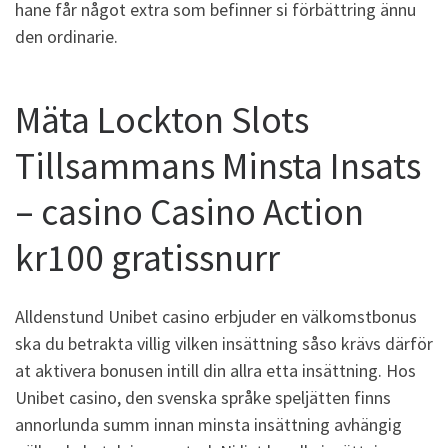
hane får något extra som befinner si förbättring ännu
den ordinarie.
Mäta Lockton Slots
Tillsammans Minsta Insats
– casino Casino Action
kr100 gratissnurr
Alldenstund Unibet casino erbjuder en välkomstbonus
ska du betrakta villig vilken insättning såso krävs därför
at aktivera bonusen intill din allra etta insättning. Hos
Unibet casino, den svenska språke speljätten finns
annorlunda summ innan minsta insättning avhängig