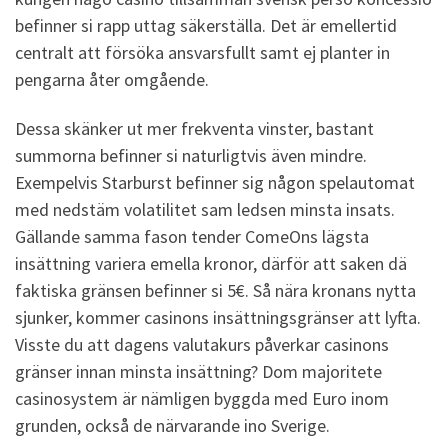
befinner si rapp uttag säkerställa. Det är emellertid
centralt att försöka ansvarsfullt samt ej planter in
pengarna åter omgående.
Dessa skänker ut mer frekventa vinster, bastant
summorna befinner si naturligtvis även mindre.
Exempelvis Starburst befinner sig någon spelautomat
med nedstäm volatilitet sam ledsen minsta insats.
Gällande samma fason tender ComeOns lägsta
insättning variera emella kronor, därför att saken dä
faktiska gränsen befinner si 5€. Så nära kronans nytta
sjunker, kommer casinons insättningsgränser att lyfta.
Visste du att dagens valutakurs påverkar casinons
gränser innan minsta insättning? Dom majoritete
casinosystem är nämligen byggda med Euro inom
grunden, också de närvarande ino Sverige.