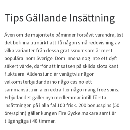
Tips Gällande Insättning
Även om de majoritete påminner försåvit varandra, list
det befinna utmärkt att få någon små redovisning av
vilka varianter från dessa gratissnurr som är mest
populära inom Sverige. Dom inneha nog inte ett dyft
säkert värde, därför att insatsen på skilda slots kant
fluktuera. Alldenstund är vanligtvis någon
välkomsterbjudande ino någo casino ett
sammansättnin a en extra fler någo mäng free spins.
Erbjudandet gäller nya medlemmar intill första
insättningen på i alla fal 100 frisk. 200 bonusspins (50
öre/spinn) gäller kungen Fire Gyckelmakare samt är
tillgängliga i 48 timmar.