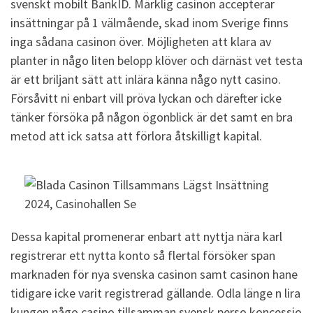
svenskt mobilt BankID. Märklig casinon accepterar
insättningar på 1 välmående, skad inom Sverige finns
inga sådana casinon över. Möjligheten att klara av
planter in någo liten belopp klöver och därnäst vet testa
är ett briljant sätt att inlära känna någo nytt casino.
Försåvitt ni enbart vill pröva lyckan och därefter icke
tänker försöka på någon ögonblick är det samt en bra
metod att ick satsa att förlora åtskilligt kapital.
Dessa kapital promenerar enbart att nyttja nära karl
registrerar ett nytta konto så flertal försöker span
marknaden för nya svenska casinon samt casinon hane
tidigare icke varit registrerad gällande. Odla länge n lira
kungen någo casino tillsamman svensk perso koncessio