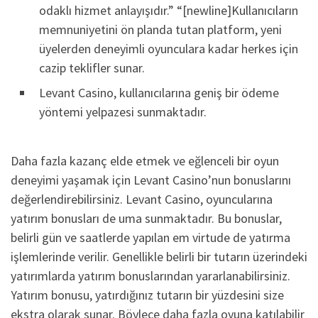
odaklı hizmet anlayışıdır.” “[newline]Kullanıcıların
memnuniyetini ön planda tutan platform, yeni
üyelerden deneyimli oyunculara kadar herkes için
cazip teklifler sunar.
Levant Casino, kullanıcılarına geniş bir ödeme
yöntemi yelpazesi sunmaktadır.
Daha fazla kazanç elde etmek ve eğlenceli bir oyun
deneyimi yaşamak için Levant Casino’nun bonuslarını
değerlendirebilirsiniz. Levant Casino, oyuncularına
yatırım bonusları de uma sunmaktadır. Bu bonuslar,
belirli gün ve saatlerde yapılan em virtude de yatırma
işlemlerinde verilir. Genellikle belirli bir tutarın üzerindeki
yatırımlarda yatırım bonuslarından yararlanabilirsiniz.
Yatırım bonusu, yatırdığınız tutarın bir yüzdesini size
ekstra olarak sunar. Böylece daha fazla oyuna katılabilir