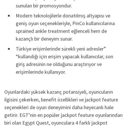
sunulan bir promosyondur.
Modern teknolojilerle donatılmış altyapısı ve
geniş oyun seçenekleriyle, PinCo kullanıcılarına
sprained ankle treatment eğlenceli hem de
kazançlı bir deneyim sunar.
Türkiye erişimlerinde sürekli yeni adresler”
“kullandığı için erişim yapacak kullanıcılar, son
giriş adresinin ne olduğunu araştırıyor ve
erişimlerinde kullanıyor.
Oyunlardaki yüksek kazanç potansiyeli, oyuncuların
ilgisini çekerken, benefit özellikleri ve jackpot feature
seçenekleri de oyun deneyimini daha heyecanlı hale
getirir. EGT’nin en popüler jackpot feature oyunlarından
biri olan Egypt Quest, oyunculara 4 farklı jackpot