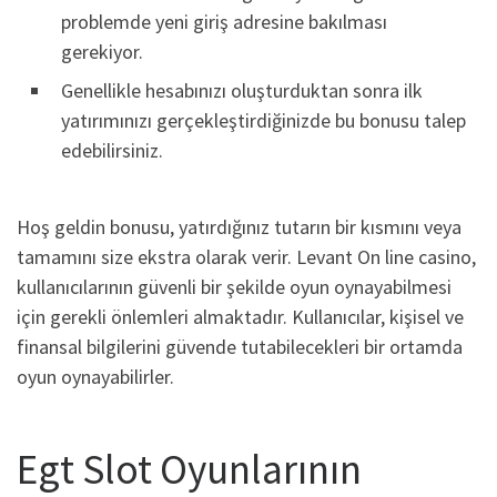
problemde yeni giriş adresine bakılması
gerekiyor.
Genellikle hesabınızı oluşturduktan sonra ilk
yatırımınızı gerçekleştirdiğinizde bu bonusu talep
edebilirsiniz.
Hoş geldin bonusu, yatırdığınız tutarın bir kısmını veya
tamamını size ekstra olarak verir. Levant On line casino,
kullanıcılarının güvenli bir şekilde oyun oynayabilmesi
için gerekli önlemleri almaktadır. Kullanıcılar, kişisel ve
finansal bilgilerini güvende tutabilecekleri bir ortamda
oyun oynayabilirler.
Egt Slot Oyunlarının