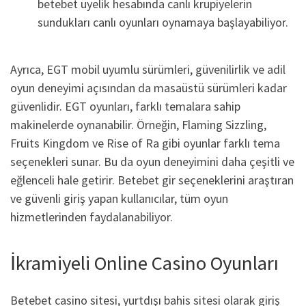
betebet üyelik hesabında canlı krupiyelerin
sundukları canlı oyunları oynamaya başlayabiliyor.
Ayrıca, EGT mobil uyumlu sürümleri, güvenilirlik ve adil
oyun deneyimi açısından da masaüstü sürümleri kadar
güvenlidir. EGT oyunları, farklı temalara sahip
makinelerde oynanabilir. Örneğin, Flaming Sizzling,
Fruits Kingdom ve Rise of Ra gibi oyunlar farklı tema
seçenekleri sunar. Bu da oyun deneyimini daha çeşitli ve
eğlenceli hale getirir. Betebet gir seçeneklerini araştıran
ve güvenli giriş yapan kullanıcılar, tüm oyun
hizmetlerinden faydalanabiliyor.
İkramiyeli Online Casino Oyunları
Betebet casino sitesi, yurtdışı bahis sitesi olarak giriş