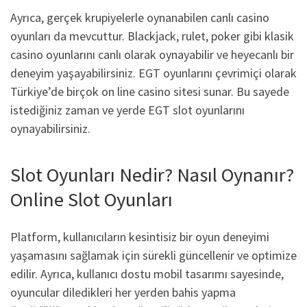
Ayrıca, gerçek krupiyelerle oynanabilen canlı casino
oyunları da mevcuttur. Blackjack, rulet, poker gibi klasik
casino oyunlarını canlı olarak oynayabilir ve heyecanlı bir
deneyim yaşayabilirsiniz. EGT oyunlarını çevrimiçi olarak
Türkiye’de birçok on line casino sitesi sunar. Bu sayede
istediğiniz zaman ve yerde EGT slot oyunlarını
oynayabilirsiniz.
Slot Oyunları Nedir? Nasıl Oynanır?
Online Slot Oyunları
Platform, kullanıcıların kesintisiz bir oyun deneyimi
yaşamasını sağlamak için sürekli güncellenir ve optimize
edilir. Ayrıca, kullanıcı dostu mobil tasarımı sayesinde,
oyuncular diledikleri her yerden bahis yapma