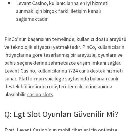
Levant Casino, kullanıcılarına en iyi hizmeti
sunmak için birçok farklı iletişim kanalı
sağlamaktadır.
PinCo’nun başarısının temelinde, kullanıcı dostu arayüzü
ve teknolojik altyapısı yatmaktadır. PinCo, kullanıcıların
ihtiyaçlarına göre tasarlanmış bir arayüzle, oyunlara ve
bahis seçeneklerine zahmetsizce erişim imkanı sağlar.
Levant Casino, kullanıcılarına 7/24 canlı destek hizmeti
sunar. Platformun spicilège sayfasında bulunan canlı
destek bölümünden müşteri temsilcilerine anında
ulaşılabilir
casino slots
.
Q: Egt Slot Oyunları Güvenilir Mi?
Evet, Levant Casino’nun mobil cihazlar için optimize