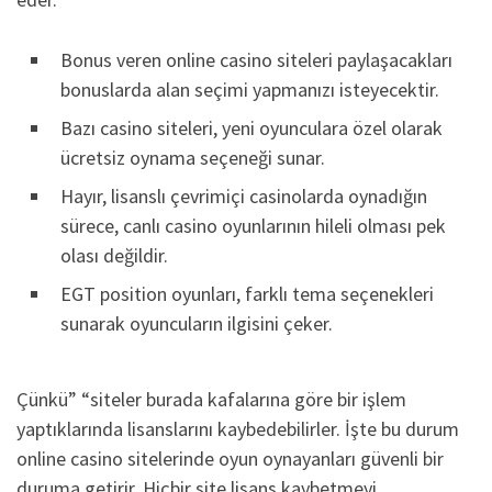
Bonus veren online casino siteleri paylaşacakları
bonuslarda alan seçimi yapmanızı isteyecektir.
Bazı casino siteleri, yeni oyunculara özel olarak
ücretsiz oynama seçeneği sunar.
Hayır, lisanslı çevrimiçi casinolarda oynadığın
sürece, canlı casino oyunlarının hileli olması pek
olası değildir.
EGT position oyunları, farklı tema seçenekleri
sunarak oyuncuların ilgisini çeker.
Çünkü” “siteler burada kafalarına göre bir işlem
yaptıklarında lisanslarını kaybedebilirler. İşte bu durum
online casino sitelerinde oyun oynayanları güvenli bir
duruma getirir. Hiçbir site lisans kaybetmeyi