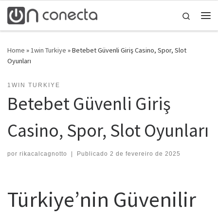
Skip to content
Search
Home
»
1win Turkiye
»
Betebet Güvenli Giriş Casino, Spor, Slot
Oyunları
1WIN TURKIYE
Betebet Güvenli Giriş
Casino, Spor, Slot Oyunları
por
rikacalcagnotto
|
Publicado
2 de fevereiro de 2025
Türkiye’nin Güvenilir