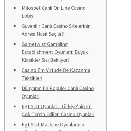
Milosbet Canlı On Line Casino
Lobisi
Güvenilir Canlı Casino Sitelerinin
Adresi Nasıl Seçilir?
Gametwist Gambling
Establishment Oyunları: Büyük
Klasikler Sizi Bekliyor!
Casino Em Virtude De Kazanma
Taktikleri
Dünyanın En Popüler Canlı Casino
Oyunları
Egt Slot Oyunları: Türkiye’nin En
Çok Tercih Edilen Casino Oyunları
Egt Slot Machine Oyunlarının