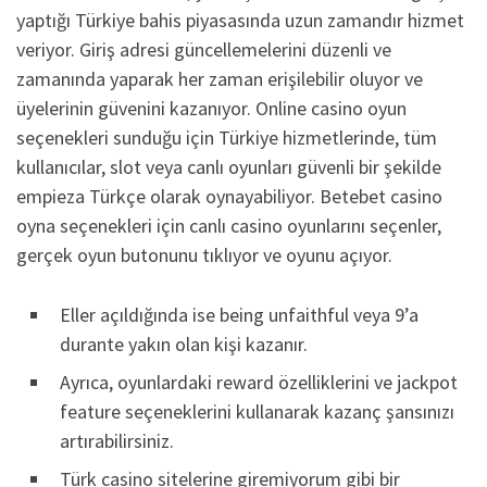
yaptığı Türkiye bahis piyasasında uzun zamandır hizmet
veriyor. Giriş adresi güncellemelerini düzenli ve
zamanında yaparak her zaman erişilebilir oluyor ve
üyelerinin güvenini kazanıyor. Online casino oyun
seçenekleri sunduğu için Türkiye hizmetlerinde, tüm
kullanıcılar, slot veya canlı oyunları güvenli bir şekilde
empieza Türkçe olarak oynayabiliyor. Betebet casino
oyna seçenekleri için canlı casino oyunlarını seçenler,
gerçek oyun butonunu tıklıyor ve oyunu açıyor.
Eller açıldığında ise being unfaithful veya 9’a
durante yakın olan kişi kazanır.
Ayrıca, oyunlardaki reward özelliklerini ve jackpot
feature seçeneklerini kullanarak kazanç şansınızı
artırabilirsiniz.
Türk casino sitelerine giremiyorum gibi bir