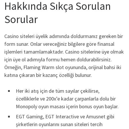
Hakkında Sıkça Sorulan
Sorular
Casino siteleri üyelik adımında doldurmanız gereken bir
form sunar. Onlar vereceğiniz bilgilere göre finansal
işlemleri tamamlamaktadır. Casino sitelerine üye olmak
için üye ol adımıyla formu hemen doldurabilirsiniz.
Örneğin, Flaming Warm slot oyununda, orijinal bahsi iki
katına çıkaran bir kazanç özelliği bulunur.
Her iki atış için de tüm sayılar çekilirse,
özelliklerle ve 200x’e kadar çarpanlarla dolu bir
Monopoly oyun masası içerin bonus oyun başlar.
EGT Gaming, EGT Interactive ve Amusnet gibi
şirketlerin oyunlarını sunan siteleri tercih