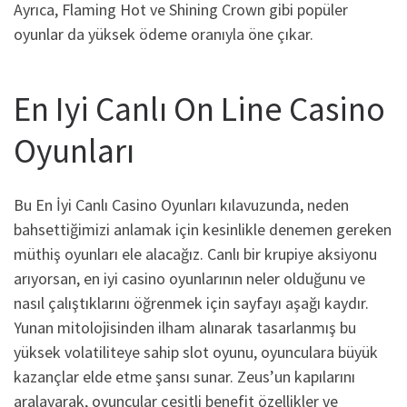
Ayrıca, Flaming Hot ve Shining Crown gibi popüler
oyunlar da yüksek ödeme oranıyla öne çıkar.
En Iyi Canlı On Line Casino
Oyunları
Bu En İyi Canlı Casino Oyunları kılavuzunda, neden
bahsettiğimizi anlamak için kesinlikle denemen gereken
müthiş oyunları ele alacağız. Canlı bir krupiye aksiyonu
arıyorsan, en iyi casino oyunlarının neler olduğunu ve
nasıl çalıştıklarını öğrenmek için sayfayı aşağı kaydır.
Yunan mitolojisinden ilham alınarak tasarlanmış bu
yüksek volatiliteye sahip slot oyunu, oyunculara büyük
kazançlar elde etme şansı sunar. Zeus’un kapılarını
aralayarak, oyuncular çeşitli benefit özellikler ve