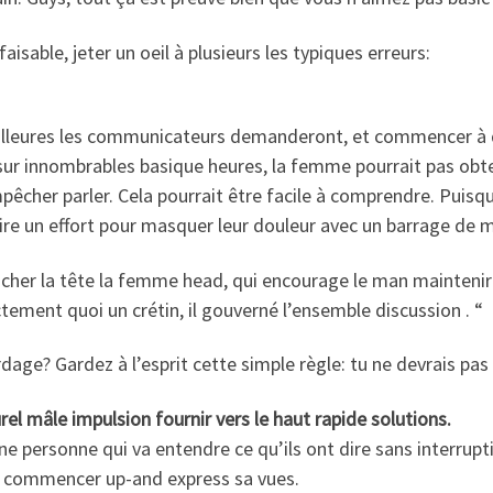
aisable, jeter un oeil à plusieurs les typiques erreurs:
lleures les communicateurs demanderont, et commencer à de
r innombrables basique heures, la femme pourrait pas obten
pêcher parler. Cela pourrait être facile à comprendre. Puisqu
re un effort pour masquer leur douleur avec un barrage de 
ocher la tête la femme head, qui encourage le man maintenir 
ement quoi un crétin, il gouverné l’ensemble discussion . “
age? Gardez à l’esprit cette simple règle: tu ne devrais pas 
urel mâle impulsion fournir vers le haut rapide solutions.
ersonne qui va entendre ce qu’ils ont dire sans interruption
à commencer up-and express sa vues.