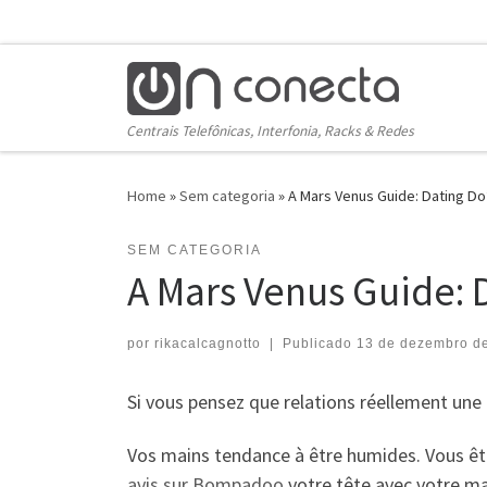
Skip to content
Centrais Telefônicas, Interfonia, Racks & Redes
Home
»
Sem categoria
»
A Mars Venus Guide: Dating Do
SEM CATEGORIA
A Mars Venus Guide: 
por
rikacalcagnotto
|
Publicado
13 de dezembro d
Si vous pensez que relations réellement une
Vos mains tendance à être humides. Vous ête
avis sur Bompadoo
votre tête avec votre mai