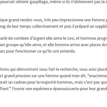
rs pourrait obtenir gaspillage, même si ils n’obtiennent pas la
sique grand rendez-vous, très peu impressionne une femme p
long de leur temps collectivement et puis il préparé un suppl
lle parlé de combien d’argent elle aime le zoo, et hommes p
ain groupe qu’elle aime, et elle homme arrive avec places éc
urs pour fonctionner ce qu’ils ont entendu.
tions qui démontrent vous fait le recherche, vous avez plac
’est grand pression sur une femme quand men dit, “exactement
erait un cadeau pour la majorité hommes, mais c’est pas qu
iant.” Fournir une expérience épanouissante pour leur grande