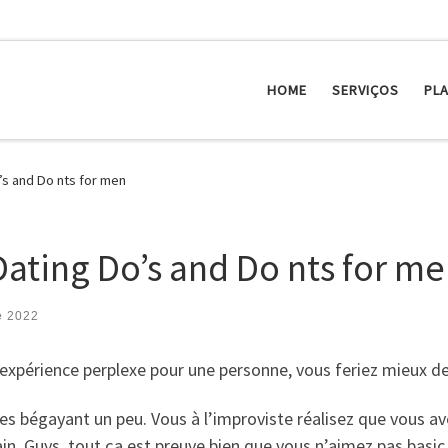
HOME
SERVIÇOS
PL
’s and Do nts for men
Dating Do’s and Do nts for m
e 2022
 expérience perplexe pour une personne, vous feriez mieux de
s bégayant un peu. Vous à l’improviste réalisez que vous a
n. Guys, tout ça est preuve bien que vous n’aimez pas basic 