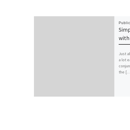
Publi
Simp
with
Just a
a lot 
conjun
the […