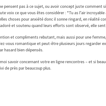
e pensent pas à ce sujet, ou avoir concept juste comment sig
e voix ce que vous êtes considérer : “Tu as l’air incroyable â
 telles choses pour anxiété donc il sonne ringard, en réalité 
doré et soutenu quand leurs efforts sont observé, elle sent
ention et compliments rebutant, mais aussi pour une femme,
dez-vous romantique et peut-être plusieurs jours regarder 
ar hasard bien dépensés.
es-moi savoir concernant votre en ligne rencontres – et si beau
uivi de près par beaucoup plus.