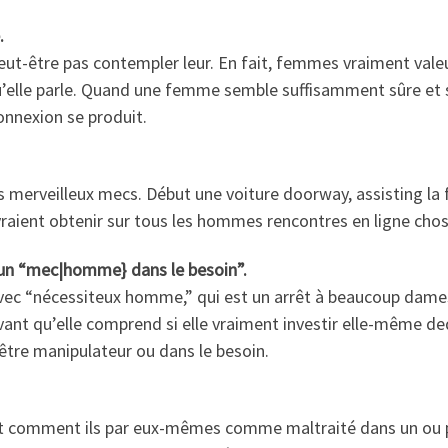
.
eut-être pas contempler leur. En fait, femmes vraiment valeur
’elle parle. Quand une femme semble suffisamment sûre et s
onnexion se produit.
erveilleux mecs. Début une voiture doorway, assisting la fill
raient obtenir sur tous les hommes rencontres en ligne chos
re un “mec|homme} dans le besoin”.
c “nécessiteux homme,” qui est un arrêt à beaucoup dames.
ant qu’elle comprend si elle vraiment investir elle-même de
être manipulateur ou dans le besoin.
 comment ils par eux-mêmes comme maltraité dans un ou pe